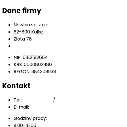
Dane firmy
Nowbio sp. z o.o.
62-800 Kalisz
Złota 76
Sprawdź na mapie
NIP: 6182182664
KRS: 0000802886
REGON: 384308938
Kontakt
Tel.:
62 768 77 06
/
506 306 906
E-mail:
kontakt@neobac.eu
Godziny pracy:
8:00-16:00