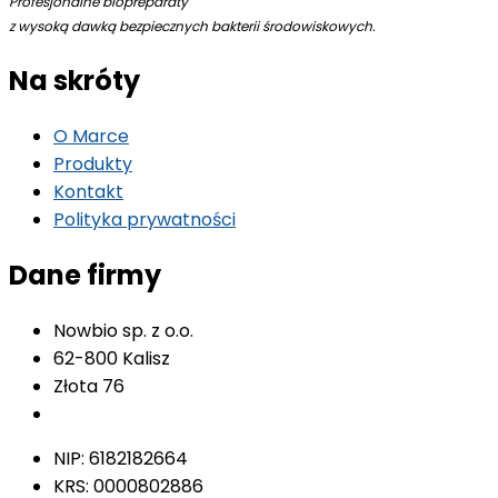
Profesjonalne biopreparaty
z wysoką dawką bezpiecznych bakterii środowiskowych.
Na skróty
O Marce
Produkty
Kontakt
Polityka prywatności
Dane firmy
Nowbio sp. z o.o.
62-800 Kalisz
Złota 76
Sprawdź na mapie
NIP: 6182182664
KRS: 0000802886