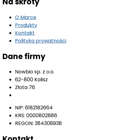
Na skróty
O Marce
Produkty
Kontakt
Polityka prywatności
Dane firmy
Nowbio sp. z o.o.
62-800 Kalisz
Złota 76
Sprawdź na mapie
NIP: 6182182664
KRS: 0000802886
REGON: 384308938
Kontakt